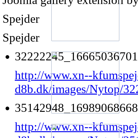
Spejder
Spejder
32222245_16665036701
http://www.xn--kfumspej
d8b.dk/images/Nytop/
35142948_16989068668
http://www.xn--kfumspej